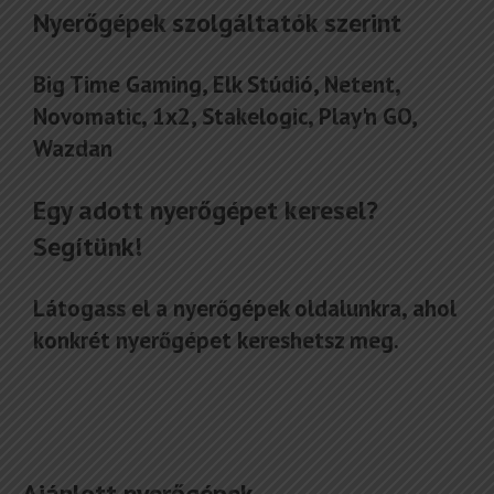
Nyerőgépek szolgáltatók szerint
Big Time Gaming
,
Elk Stúdió
,
Netent
,
Novomatic
,
1x2,
Stakelogic,
Play'n GO
,
Wazdan
Egy adott nyerőgépet keresel?
Segítünk!
Látogass el a
nyerőgépek
oldalunkra, ahol
konkrét nyerőgépet kereshetsz meg.
Ajánlott nyerőgépek