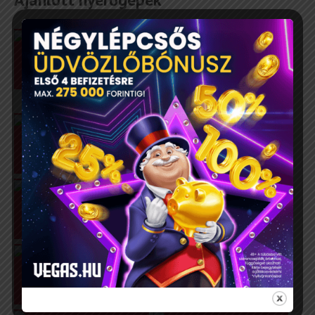
1000 Diamond Bet 
Roulette
15 Crystal Roses: A Tale 
Of Love
2 Million Bc
24
24k Dragon
3 Charms Crush
3 Clown Monty
3 Clowns Scratch