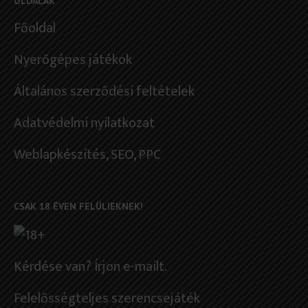
OLDALAK
Főoldal
Nyerőgépes játékok
Általános szerződési feltételek
Adatvédelmi nyilatkozat
Weblapkészítés
, SEO, PPC
CSAK 18 ÉVEN FELÜLIEKNEK!
Kérdése van? Írjon e-mailt.
Felelősségteljes szerencsejáték