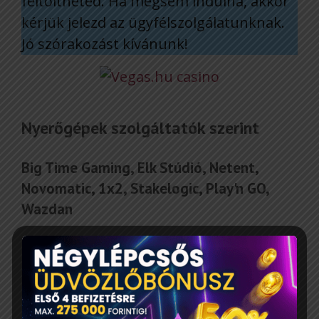
feltöltheted. Ha mégsem indulna, akkor
kérjük jelezd az ügyfélszolgálatunknak.
Jó szórakozást kívánunk!
Nyerőgépek szolgáltatók szerint
Big Time Gaming
,
Elk Stúdió
,
Netent
,
Novomatic
,
1x2,
Stakelogic,
Play'n GO
,
Wazdan
Egy adott nyerőgépet keresel?
Segítünk!
Látogass el a
nyerőgépek
oldalunkra, ahol