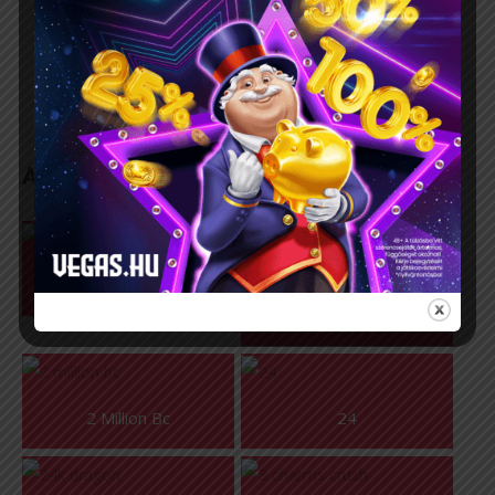
konkrét nyerőgépet kereshetsz meg.
Ajánlott nyerőgépek
1000 Diamond Bet 
Roulette
15 Crystal Roses: A Tale 
Of Love
2 Million Bc
24