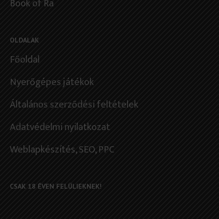
Book of Ra
OLDALAK
Főoldal
Nyerőgépes játékok
Általános szerződési feltételek
Adatvédelmi nyilatkozat
Weblapkészítés
, SEO, PPC
CSAK 18 ÉVEN FELÜLIEKNEK!