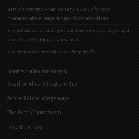
Best of Pragmatic – Napi Verseny: 4,5 millió forintos
nyereményalap a Vegas.hu kaszinó promóciójában
Vegas.hu kaszinó verseny: 8 millió forintos nyereményalappal
érkezett az EGT Digital Tournament
Mit jelent a Wild szimbólum nyerőgépeknél?
LEGNÉPSZERŰBB NYERŐGÉPEK
Dead or Alive 2 Feature Buy
White Rabbit Megaways
The Final Countdown
Taco Brothers