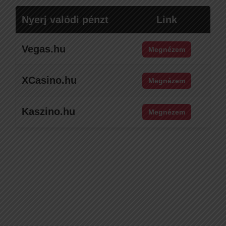
Nyerj valódi pénzt
Link
Vegas.hu
Megnézem
XCasino.hu
Megnézem
Kaszino.hu
Megnézem