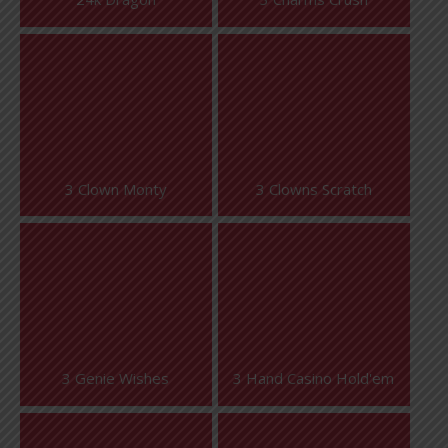
3 Clown Monty
3 Clowns Scratch
3 Genie Wishes
3 Hand Casino Hold'em