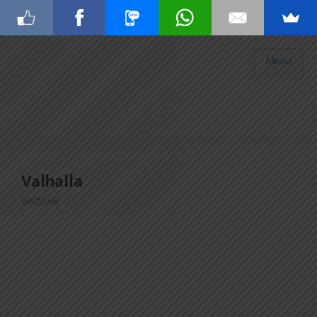
Menü
Valhalla
WAZDAN