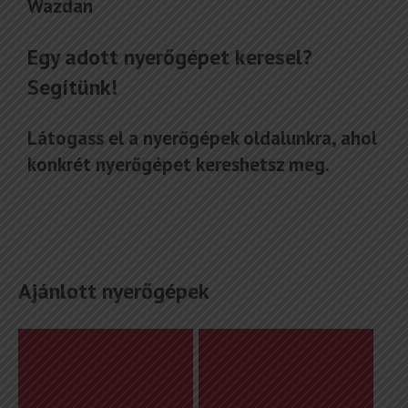
Wazdan
Egy adott nyerőgépet keresel?
Segítünk!
Látogass el a
nyerőgépek
oldalunkra, ahol
konkrét nyerőgépet kereshetsz meg.
Ajánlott nyerőgépek