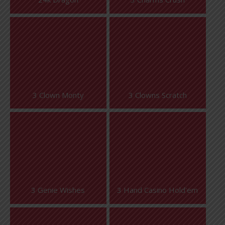
3 Clown Monty
3 Clowns Scratch
3 Genie Wishes
3 Hand Casino Hold'em