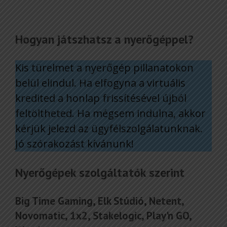
Hogyan játszhatsz a nyerőgéppel?
Kis türelmet a nyerőgép pillanatokon
belül elindul. Ha elfogyna a virtuális
kredited a honlap frissítésével újból
feltöltheted. Ha mégsem indulna, akkor
kérjük jelezd az ügyfélszolgálatunknak.
Jó szórakozást kívánunk!
Nyerőgépek szolgáltatók szerint
Big Time Gaming
,
Elk Stúdió
,
Netent
,
Novomatic
,
1x2,
Stakelogic,
Play'n GO
,