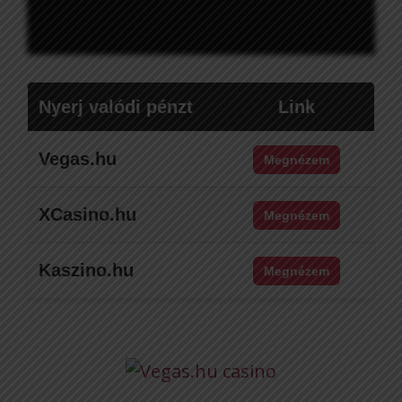
Nyerj valódi pénzt
Link
Vegas.hu
Megnézem
XCasino.hu
Megnézem
Kaszino.hu
Megnézem