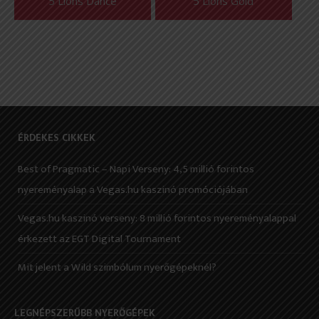
5 Lions Dance
5 Lions Gold
ÉRDEKES CIKKEK
Best of Pragmatic – Napi Verseny: 4,5 millió forintos
nyereményalap a Vegas.hu kaszinó promóciójában
Vegas.hu kaszinó verseny: 8 millió forintos nyereményalappal
érkezett az EGT Digital Tournament
Mit jelent a Wild szimbólum nyerőgépeknél?
LEGNÉPSZERŰBB NYERŐGÉPEK