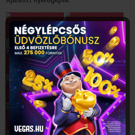
1000 Diamond Bet 
Roulette
15 Crystal Roses: A Tale 
Of Love
2 Million Bc
24
24k Dragon
3 Charms Crush
3 Clown Monty
3 Clowns Scratch