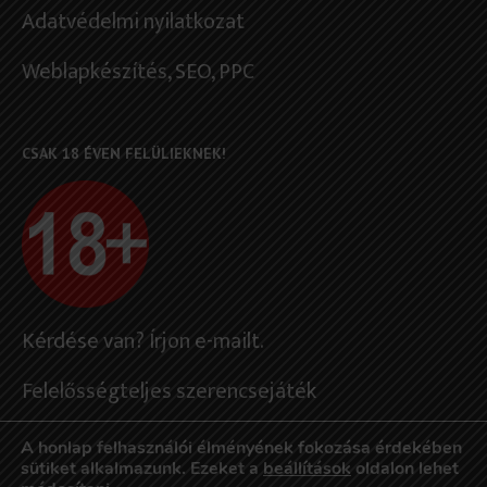
Adatvédelmi nyilatkozat
Weblapkészítés
, SEO, PPC
CSAK 18 ÉVEN FELÜLIEKNEK!
Kérdése van? Írjon e-mailt.
Felelősségteljes szerencsejáték
A honlap felhasználói élményének fokozása érdekében
sütiket alkalmazunk. Ezeket a
beállítások
oldalon lehet