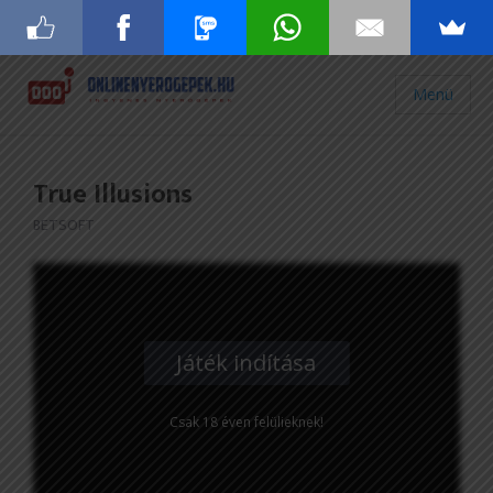
Menü
True Illusions
BETSOFT
Játék indítása
Csak 18 éven felülieknek!