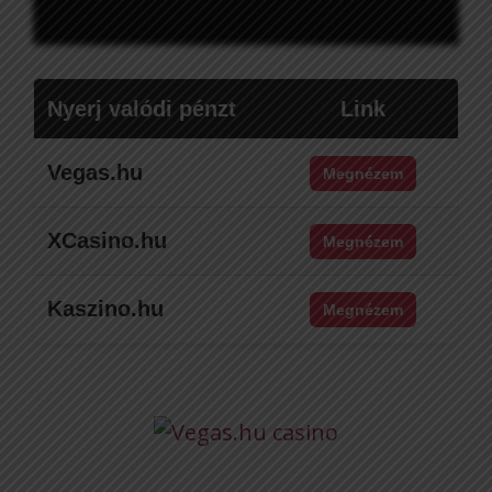
Nyerj valódi pénzt
Link
Vegas.hu
Megnézem
XCasino.hu
Megnézem
Kaszino.hu
Megnézem