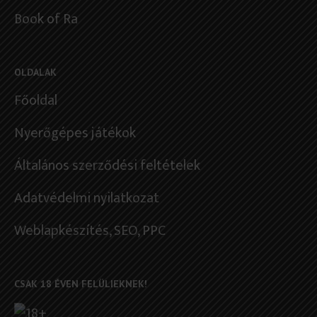
Book of Ra
OLDALAK
Főoldal
Nyerőgépes játékok
Általános szerződési feltételek
Adatvédelmi nyilatkozat
Weblapkészítés
, SEO, PPC
CSAK 18 ÉVEN FELÜLIEKNEK!