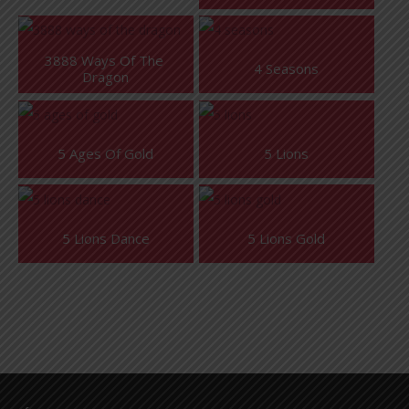
3888 Ways Of The 
4 Seasons
Dragon
5 Ages Of Gold
5 Lions
5 Lions Dance
5 Lions Gold