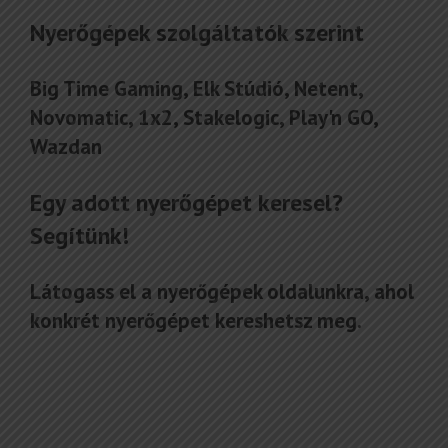
Nyerőgépek szolgáltatók szerint
Big Time Gaming
,
Elk Stúdió
,
Netent
,
Novomatic
,
1x2,
Stakelogic,
Play'n GO
,
Wazdan
Egy adott nyerőgépet keresel?
Segítünk!
Látogass el a
nyerőgépek
oldalunkra, ahol
konkrét nyerőgépet kereshetsz meg.