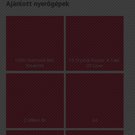
Ajánlott nyerőgépek
1000 Diamond Bet 
15 Crystal Roses: A Tale 
Roulette
Of Love
2 Million Bc
24