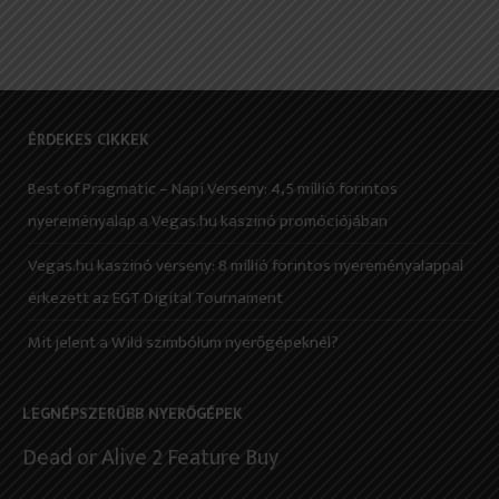
ÉRDEKES CIKKEK
Best of Pragmatic – Napi Verseny: 4,5 millió forintos
nyereményalap a Vegas.hu kaszinó promóciójában
Vegas.hu kaszinó verseny: 8 millió forintos nyereményalappal
érkezett az EGT Digital Tournament
Mit jelent a Wild szimbólum nyerőgépeknél?
LEGNÉPSZERŰBB NYERŐGÉPEK
Dead or Alive 2 Feature Buy