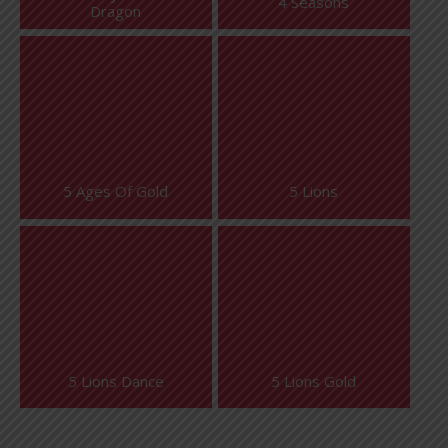
4 Seasons
Dragon
5 Ages Of Gold
5 Lions
5 Lions Dance
5 Lions Gold