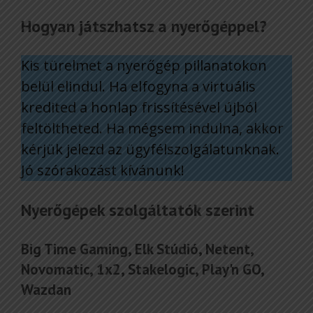
Hogyan játszhatsz a nyerőgéppel?
Kis türelmet a nyerőgép pillanatokon
belül elindul. Ha elfogyna a virtuális
kredited a honlap frissítésével újból
feltöltheted. Ha mégsem indulna, akkor
kérjük jelezd az ügyfélszolgálatunknak.
Jó szórakozást kívánunk!
Nyerőgépek szolgáltatók szerint
Big Time Gaming
,
Elk Stúdió
,
Netent
,
Novomatic
,
1x2,
Stakelogic,
Play'n GO
,
Wazdan