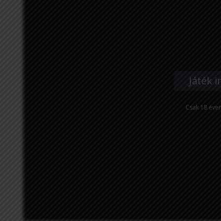
Játék i
Csak 18 éven