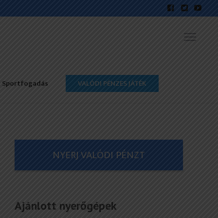
Sportfogadás
VALÓDI PÉNZES JÁTÉK
NYERJ VALÓDI PÉNZT
Ajánlott nyerőgépek