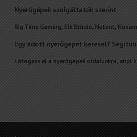
Nyerőgépek szolgáltatók szerint
Big Time Gaming
,
Elk Stúdió
,
Netent
,
Novom
Egy adott nyerőgépet keresel? Segítün
Látogass el a
nyerőgépek
oldalunkra, ahol 