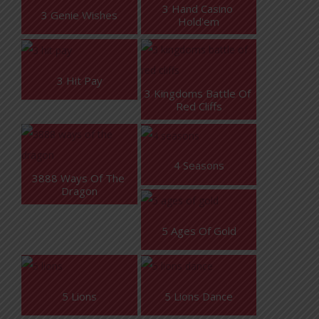
3 Hand Casino 
3 Genie Wishes
Hold'em
3 Hit Pay
3 Kingdoms Battle Of 
Red Cliffs
4 Seasons
3888 Ways Of The 
Dragon
5 Ages Of Gold
5 Lions
5 Lions Dance