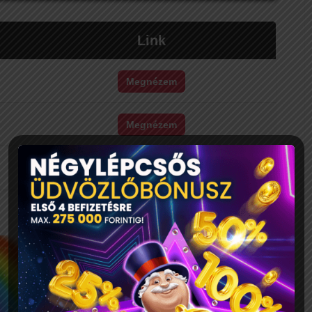
Link
Megnézem
Megnézem
Megnézem