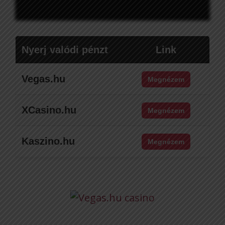
Nyerj valódi pénzt
Link
Vegas.hu
Megnézem
XCasino.hu
Megnézem
Kaszino.hu
Megnézem