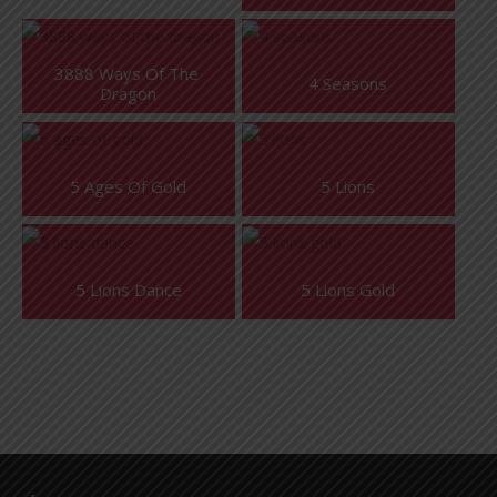
3888 Ways Of The 
4 Seasons
Dragon
5 Ages Of Gold
5 Lions
5 Lions Dance
5 Lions Gold