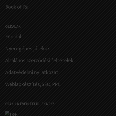
Book of Ra
OLDALAK
Főoldal
Nyerőgépes játékok
Általános szerződési feltételek
Adatvédelmi nyilatkozat
Weblapkészítés
, SEO, PPC
CSAK 18 ÉVEN FELÜLIEKNEK!