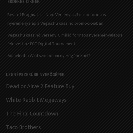
ÉRDEKES CIKKEK
Best of Pragmatic – Napi Verseny: 4,5 millió forintos
nyereményalap a Vegas.hu kaszinó promóciójában
Vegas.hu kaszinó verseny: 8 millió forintos nyereményalappal
érkezett az EGT Digital Tournament
Mit jelent a Wild szimbólum nyerőgépeknél?
LEGNÉPSZERŰBB NYERŐGÉPEK
Dead or Alive 2 Feature Buy
White Rabbit Megaways
The Final Countdown
Taco Brothers