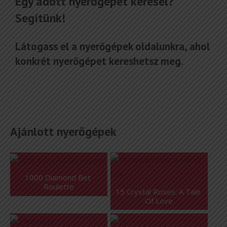
Egy adott nyerőgépet keresel?
Segítünk!
Látogass el a
nyerőgépek
oldalunkra, ahol
konkrét nyerőgépet kereshetsz meg.
Ajánlott nyerőgépek
1000 Diamond Bet 
Roulette
15 Crystal Roses: A Tale 
Of Love