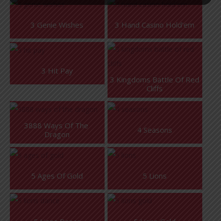
3 Genie Wishes
3 Hand Casino Hold'em
3 Hit Pay
3 Kingdoms Battle Of Red 
Cliffs
3888 Ways Of The 
4 Seasons
Dragon
5 Ages Of Gold
5 Lions