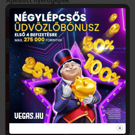
1000 Diamond Bet 
Roulette
15 Crystal Roses: A Tale 
Of Love
2 Million Bc
24
24k Dragon
3 Charms Crush
3 Clown Monty
3 Clowns Scratch