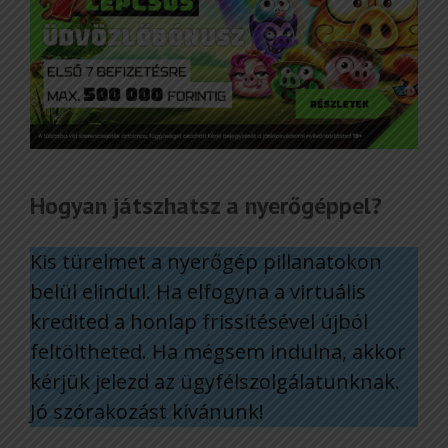
Hogyan játszhatsz a nyerőgéppel?
Kis türelmet a nyerőgép pillanatokon
belül elindul. Ha elfogyna a virtuális
kredited a honlap frissítésével újból
feltöltheted. Ha mégsem indulna, akkor
kérjük jelezd az ügyfélszolgálatunknak.
Jó szórakozást kívánunk!