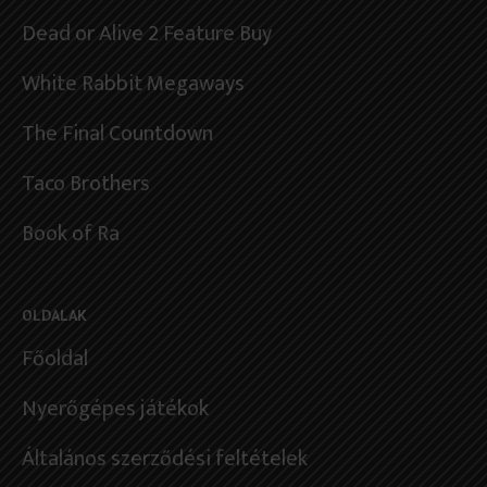
Dead or Alive 2 Feature Buy
White Rabbit Megaways
The Final Countdown
Taco Brothers
Book of Ra
OLDALAK
Főoldal
Nyerőgépes játékok
Általános szerződési feltételek