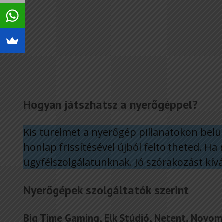
Hogyan játszhatsz a nyerőgéppel?
Kis türelmet a nyerőgép pillanatokon belül 
honlap frissítésével újból feltöltheted. H
ügyfélszolgálatunknak. Jó szórakozást kív
Nyerőgépek szolgáltatók szerint
Big Time Gaming
,
Elk Stúdió
,
Netent
,
Novom