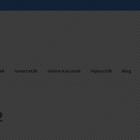
ek
Ismertetők
Online Kaszinók
Fejlesztők
Blog
2