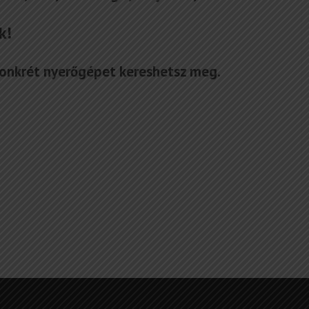
k!
konkrét nyerőgépet kereshetsz meg.