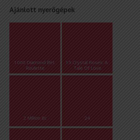
Ajánlott nyerőgépek
1000 Diamond Bet 
15 Crystal Roses: A 
Roulette
Tale Of Love
2 Million Bc
24