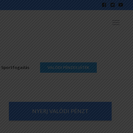
Sportfogadás
VALÓDI PÉNZES JÁTÉK
NYERJ VALÓDI PÉNZT