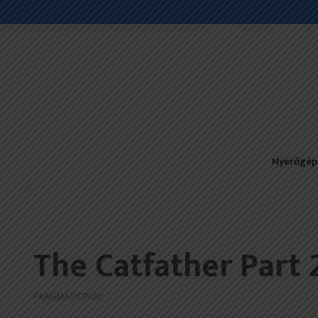
Nyerőgép
The Catfather Part 
PRAGMATICPLAY