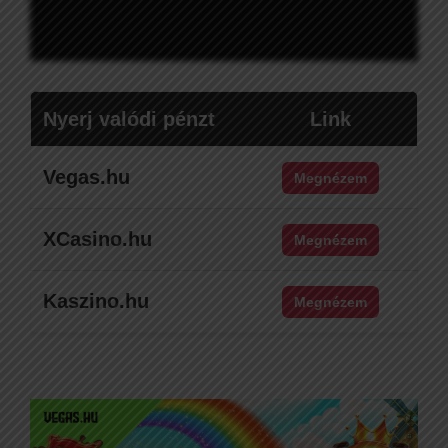
Nyerj valódi pénzt
Link
Vegas.hu
Megnézem
XCasino.hu
Megnézem
Kaszino.hu
Megnézem