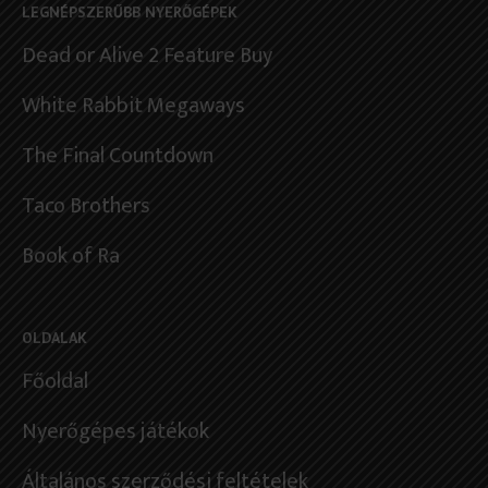
LEGNÉPSZERŰBB NYERŐGÉPEK
Dead or Alive 2 Feature Buy
White Rabbit Megaways
The Final Countdown
Taco Brothers
Book of Ra
OLDALAK
Főoldal
Nyerőgépes játékok
Általános szerződési feltételek