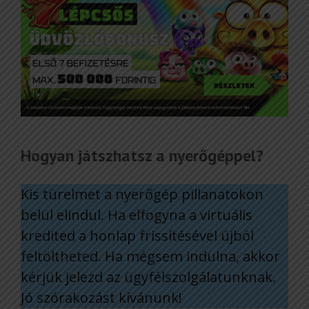
Hogyan játszhatsz a nyerőgéppel?
Kis türelmet a nyerőgép pillanatokon
belül elindul. Ha elfogyna a virtuális
kredited a honlap frissítésével újból
feltöltheted. Ha mégsem indulna, akkor
kérjük jelezd az ügyfélszolgálatunknak.
Jó szórakozást kívánunk!