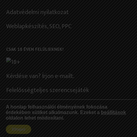
Adatvédelmi nyilatkozat
Weblapkészítés
, SEO, PPC
CSAK 18 ÉVEN FELÜLIEKNEK!
Kérdése van? Írjon e-mailt.
Felelősségteljes szerencsejáték
A honlap felhasználói élményének fokozása
érdekében sütiket alkalmazunk. Ezeket a
beállítások
oldalon lehet módosítani.
NYERJ VALÓDI PÉNZT
Elfogad