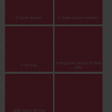
3 Genie Wishes
3 Hand Casino Hold'em
3 Kingdoms Battle Of Red 
3 Hit Pay
Cliffs
3888 Ways Of The 