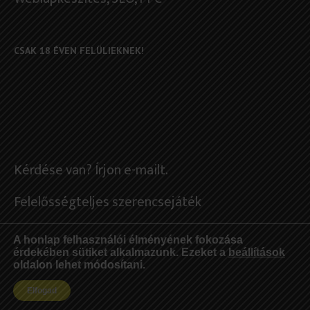
CSAK 18 ÉVEN FELÜLIEKNEK!
Kérdése van? Írjon e-mailt.
Felelősségteljes szerencsejáték
A honlap felhasználói élményének fokozása
érdekében sütiket alkalmazunk. Ezeket a
beállítások
oldalon lehet módosítani.
NYERJ VALÓDI PÉNZT
Elfogad