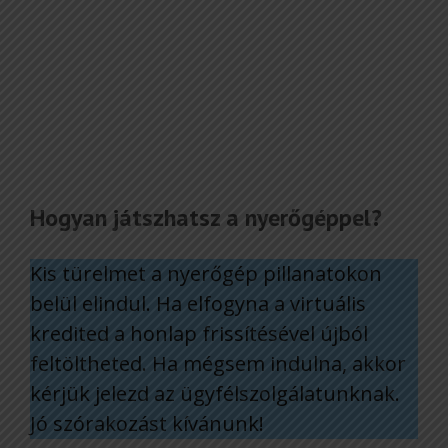
Hogyan játszhatsz a nyerőgéppel?
Kis türelmet a nyerőgép pillanatokon
belül elindul. Ha elfogyna a virtuális
kredited a honlap frissítésével újból
feltöltheted. Ha mégsem indulna, akkor
kérjük jelezd az ügyfélszolgálatunknak.
Jó szórakozást kívánunk!