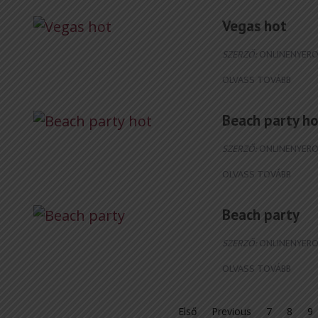
Vegas hot
SZERZŐ:
ONLINENYERO
OLVASS TOVÁBB
Beach party h
SZERZŐ:
ONLINENYERO
OLVASS TOVÁBB
Beach party
SZERZŐ:
ONLINENYERO
OLVASS TOVÁBB
Első
Previous
7
8
9