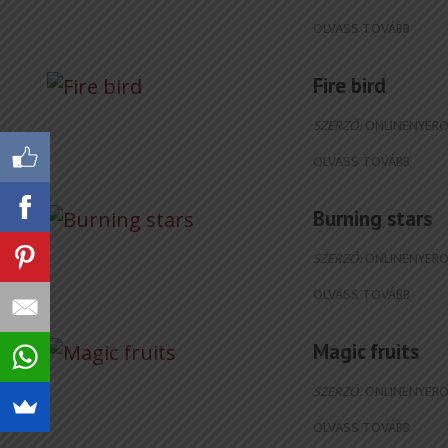
OLVASS TOVÁBB
Fire bird
SZERZŐ:
ONLINENYERO
OLVASS TOVÁBB
Burning stars
SZERZŐ:
ONLINENYERO
OLVASS TOVÁBB
Magic fruits
SZERZŐ:
ONLINENYERO
OLVASS TOVÁBB