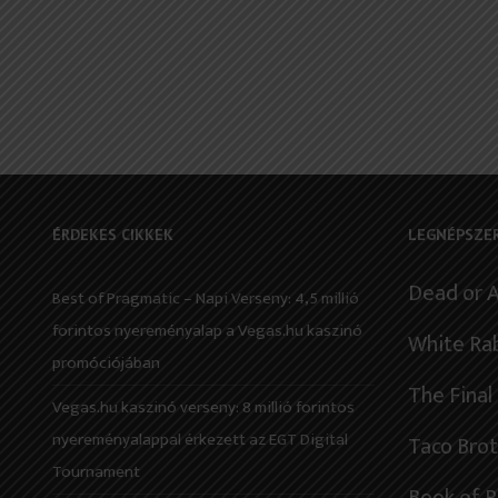
ÉRDEKES CIKKEK
LEGNÉPSZE
Dead or A
Best of Pragmatic – Napi Verseny: 4,5 millió
forintos nyereményalap a Vegas.hu kaszinó
White Ra
promóciójában
The Fina
Vegas.hu kaszinó verseny: 8 millió forintos
nyereményalappal érkezett az EGT Digital
Taco Bro
Tournament
Book of R