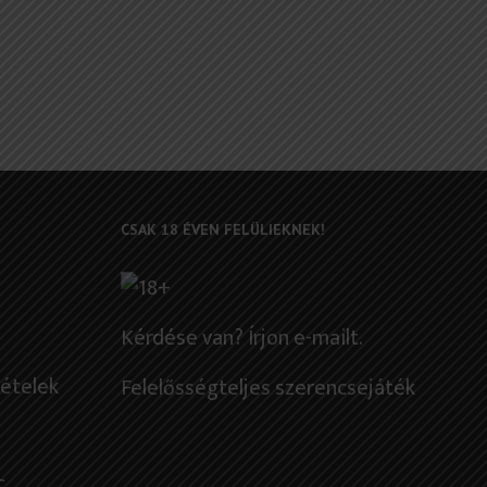
CSAK 18 ÉVEN FELÜLIEKNEK!
Kérdése van? Írjon e-mailt.
tételek
Felelősségteljes szerencsejáték
C