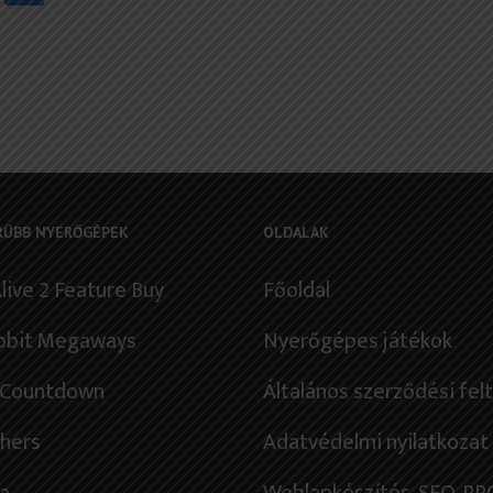
RŰBB NYERŐGÉPEK
OLDALAK
live 2 Feature Buy
Főoldal
bbit Megaways
Nyerőgépes játékok
l Countdown
Általános szerződési fel
thers
Adatvédelmi nyilatkozat
a
Weblapkészítés
, SEO, PP