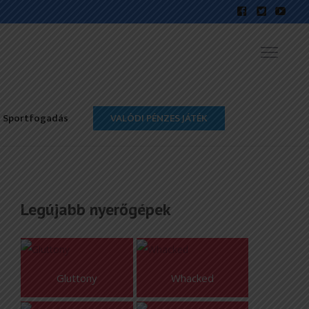
Sportfogadás
VALÓDI PÉNZES JÁTÉK
Legújabb nyerőgépek
Gluttony
Whacked