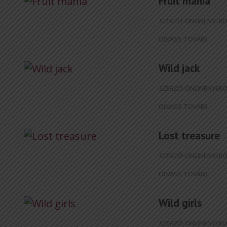
Fruit mania
SZERZŐ:
ONLINENYERO
OLVASS TOVÁBB
Wild jack
SZERZŐ:
ONLINENYERO
OLVASS TOVÁBB
Lost treasure
SZERZŐ:
ONLINENYERO
OLVASS TOVÁBB
Wild girls
SZERZŐ:
ONLINENYERO