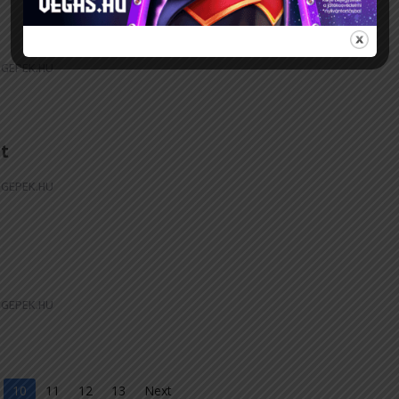
GEPEK.HU
ot
GEPEK.HU
GEPEK.HU
10
11
12
13
Next