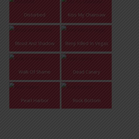
Disturbed
Kiss My Chainsaw
Blood And Shadow
Benji Killed In Vegas
Walk Of Shame
Dead Canary
Pearl Harbor
Rock Bottom