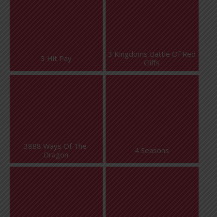
3 Kingdoms Battle Of Red 
3 Hit Pay
Cliffs
3888 Ways Of The 
4 Seasons
Dragon