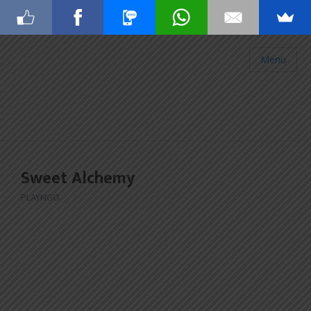
Menü
Sweet Alchemy
PLAYNGO