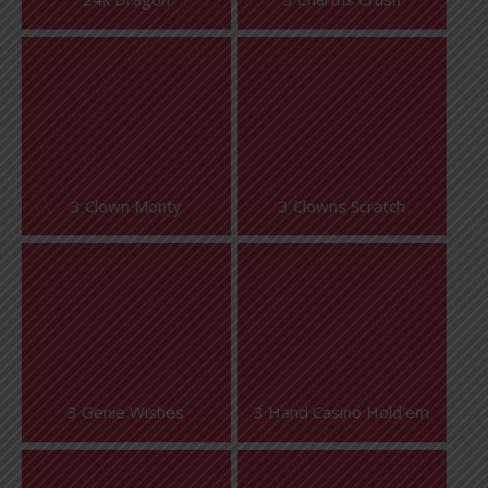
3 Clown Monty
3 Clowns Scratch
3 Genie Wishes
3 Hand Casino Hold'em