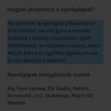
Hogyan játszhatsz a nyerőgéppel?
Kis türelmet a nyerőgép pillanatokon
belül elindul. Ha elfogyna a virtuális
kredited a honlap frissítésével újból
feltöltheted. Ha mégsem indulna, akkor
kérjük jelezd az ügyfélszolgálatunknak.
Jó szórakozást kívánunk!
Nyerőgépek szolgáltatók szerint
Big Time Gaming
,
Elk Stúdió
,
Netent
,
Novomatic
,
1x2,
Stakelogic,
Play'n GO
,
Wazdan