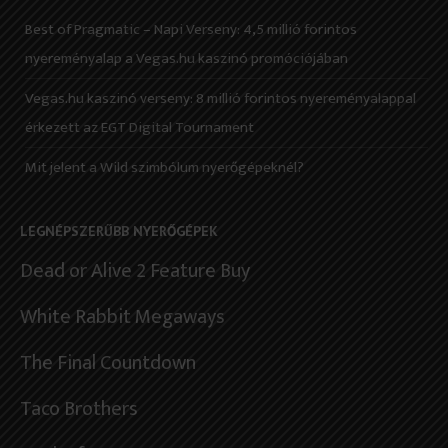
Best of Pragmatic – Napi Verseny: 4,5 millió forintos
nyereményalap a Vegas.hu kaszinó promóciójában
Vegas.hu kaszinó verseny: 8 millió forintos nyereményalappal
érkezett az EGT Digital Tournament
Mit jelent a Wild szimbólum nyerőgépeknél?
LEGNÉPSZERŰBB NYERŐGÉPEK
Dead or Alive 2 Feature Buy
White Rabbit Megaways
The Final Countdown
Taco Brothers