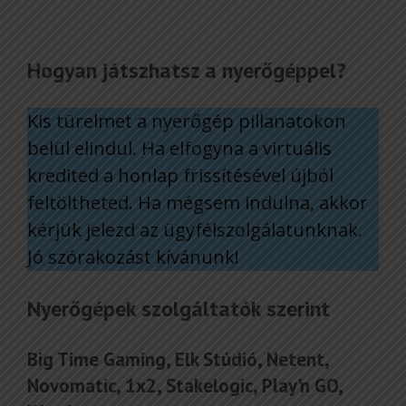
Hogyan játszhatsz a nyerőgéppel?
Kis türelmet a nyerőgép pillanatokon
belül elindul. Ha elfogyna a virtuális
kredited a honlap frissítésével újból
feltöltheted. Ha mégsem indulna, akkor
kérjük jelezd az ügyfélszolgálatunknak.
Jó szórakozást kívánunk!
Nyerőgépek szolgáltatók szerint
Big Time Gaming
,
Elk Stúdió
,
Netent
,
Novomatic
,
1x2,
Stakelogic,
Play'n GO
,