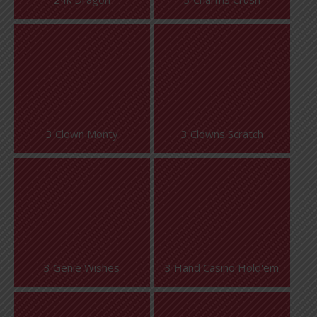
3 Clown Monty
3 Clowns Scratch
3 Genie Wishes
3 Hand Casino Hold'em