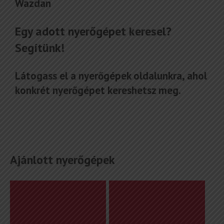
Wazdan
Egy adott nyerőgépet keresel?
Segítünk!
Látogass el a
nyerőgépek
oldalunkra, ahol
konkrét nyerőgépet kereshetsz meg.
Ajánlott nyerőgépek