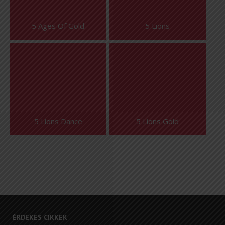
5 Ages Of Gold
5 Lions
5 Lions Dance
5 Lions Gold
ÉRDEKES CIKKEK