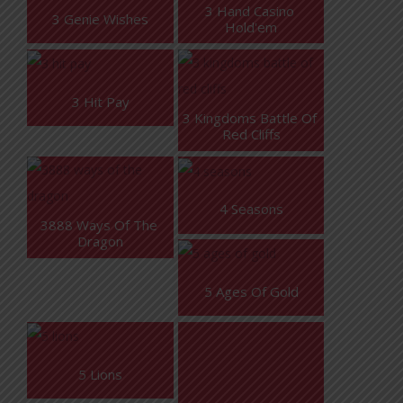
3 Hand Casino 
3 Genie Wishes
Hold'em
3 Hit Pay
3 Kingdoms Battle Of 
Red Cliffs
4 Seasons
3888 Ways Of The 
Dragon
5 Ages Of Gold
5 Lions