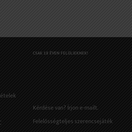
CSAK 18 ÉVEN FELÜLIEKNEK!
tételek
Kérdése van? Írjon e-mailt.
Felelősségteljes szerencsejáték
C