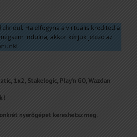
elindul. Ha elfogyna a virtuális kredited a
a mégsem indulna, akkor kérjük jelezd az
ánunk!
atic
,
1x2,
Stakelogic,
Play'n GO
,
Wazdan
k!
konkrét nyerőgépet kereshetsz meg.