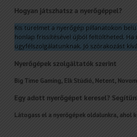
Hogyan játszhatsz a nyerőgéppel?
Kis türelmet a nyerőgép pillanatokon belül 
honlap frissítésével újból feltöltheted. H
ügyfélszolgálatunknak. Jó szórakozást kív
Nyerőgépek szolgáltatók szerint
Big Time Gaming
,
Elk Stúdió
,
Netent
,
Novom
Egy adott nyerőgépet keresel? Segítün
Látogass el a
nyerőgépek
oldalunkra, ahol 