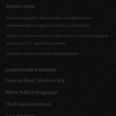
ÉRDEKES CIKKEK
Best of Pragmatic – Napi Verseny: 4,5 millió forintos
nyereményalap a Vegas.hu kaszinó promóciójában
Vegas.hu kaszinó verseny: 8 millió forintos nyereményalappal
érkezett az EGT Digital Tournament
Mit jelent a Wild szimbólum nyerőgépeknél?
LEGNÉPSZERŰBB NYERŐGÉPEK
Dead or Alive 2 Feature Buy
White Rabbit Megaways
The Final Countdown