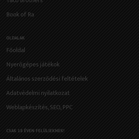
Taco Brothers
Book of Ra
OLDALAK
Főoldal
Nyerőgépes játékok
Általános szerződési feltételek
Adatvédelmi nyilatkozat
Weblapkészítés
, SEO, PPC
CSAK 18 ÉVEN FELÜLIEKNEK!