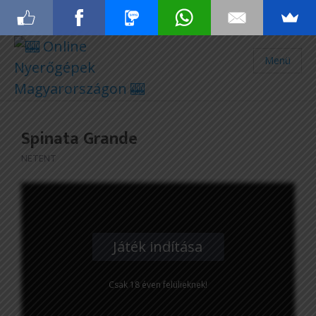
Menü
Spinata Grande
NETENT
Játék indítása
Csak 18 éven felülieknek!