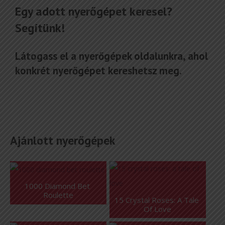
Egy adott nyerőgépet keresel?
Segítünk!
Látogass el a
nyerőgépek
oldalunkra, ahol
konkrét nyerőgépet kereshetsz meg.
Ajánlott nyerőgépek
1000 Diamond Bet 
Roulette
15 Crystal Roses: A Tale 
Of Love