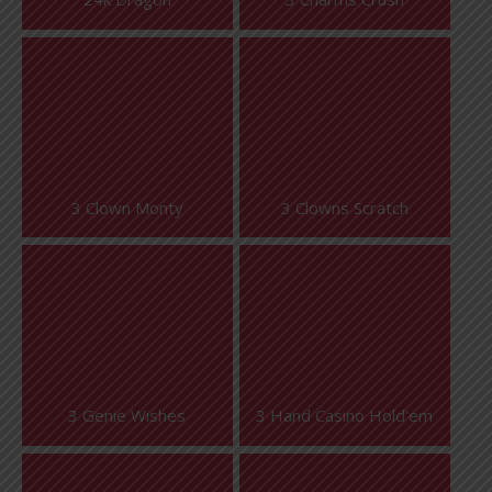
3 Clown Monty
3 Clowns Scratch
3 Genie Wishes
3 Hand Casino Hold'em