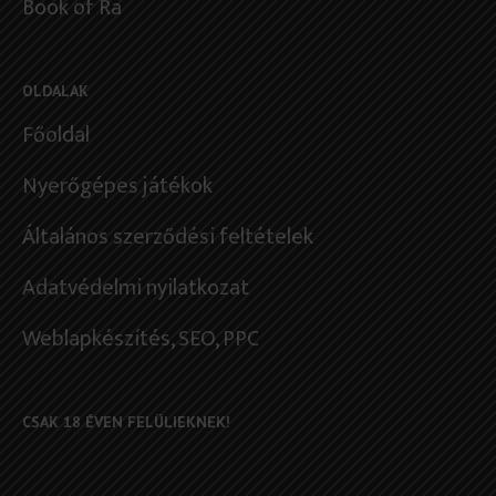
Book of Ra
OLDALAK
Főoldal
Nyerőgépes játékok
Általános szerződési feltételek
Adatvédelmi nyilatkozat
Weblapkészítés
, SEO, PPC
CSAK 18 ÉVEN FELÜLIEKNEK!