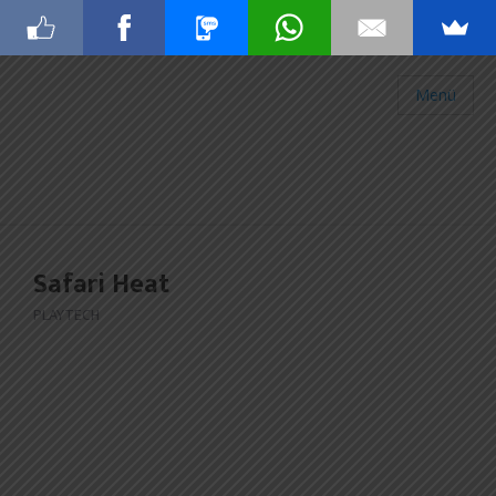
Menü
Safari Heat
PLAYTECH