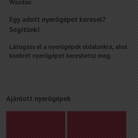
Wazdan
Egy adott nyerőgépet keresel?
Segítünk!
Látogass el a
nyerőgépek
oldalunkra, ahol
konkrét nyerőgépet kereshetsz meg.
Ajánlott nyerőgépek