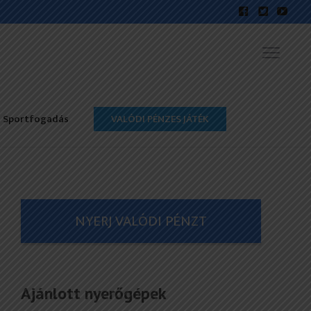
Sportfogadás
VALÓDI PÉNZES JÁTÉK
NYERJ VALÓDI PÉNZT
Ajánlott nyerőgépek