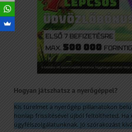
Hogyan játszhatsz a nyerőgéppel?
Kis türelmet a nyerőgép pillanatokon belül 
honlap frissítésével újból feltöltheted. H
ügyfélszolgálatunknak. Jó szórakozást kív