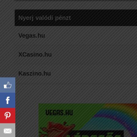
Nyerj valódi pénzt
Vegas.hu
XCasino.hu
Kaszino.hu