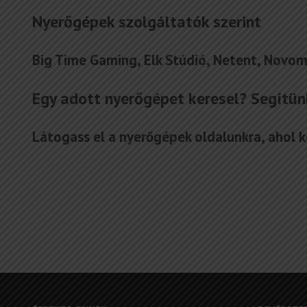
Nyerőgépek szolgáltatók szerint
Big Time Gaming
,
Elk Stúdió
,
Netent
,
Novom
Egy adott nyerőgépet keresel? Segítün
Látogass el a
nyerőgépek
oldalunkra, ahol 