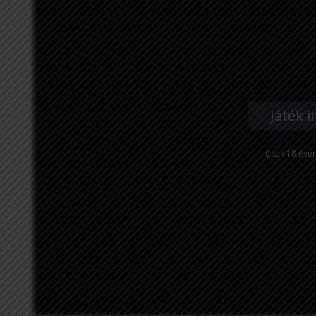
Játék i
Csak 18 éven