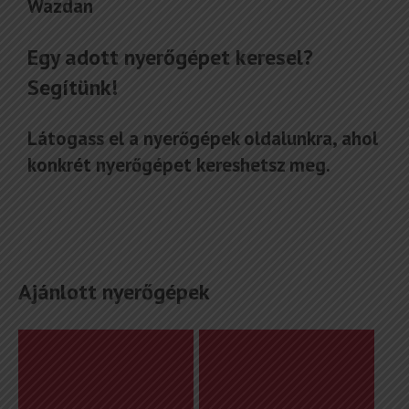
Wazdan
Egy adott nyerőgépet keresel?
Segítünk!
Látogass el a
nyerőgépek
oldalunkra, ahol
konkrét nyerőgépet kereshetsz meg.
Ajánlott nyerőgépek