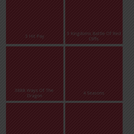
3 Kingdoms Battle Of Red 
3 Hit Pay
Cliffs
3888 Ways Of The 
4 Seasons
Dragon