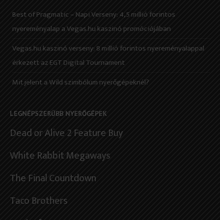
Best of Pragmatic – Napi Verseny: 4,5 millió forintos
nyereményalap a Vegas.hu kaszinó promóciójában
Vegas.hu kaszinó verseny: 8 millió forintos nyereményalappal
érkezett az EGT Digital Tournament
Mit jelent a Wild szimbólum nyerőgépeknél?
LEGNÉPSZERŰBB NYERŐGÉPEK
Dead or Alive 2 Feature Buy
White Rabbit Megaways
The Final Countdown
Taco Brothers