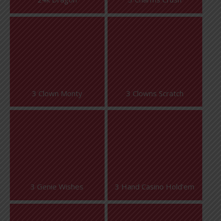
3 Clown Monty
3 Clowns Scratch
3 Genie Wishes
3 Hand Casino Hold'em