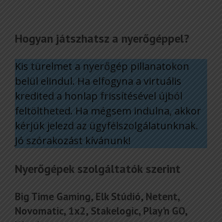
Hogyan játszhatsz a nyerőgéppel?
Kis türelmet a nyerőgép pillanatokon
belül elindul. Ha elfogyna a virtuális
kredited a honlap frissítésével újból
feltöltheted. Ha mégsem indulna, akkor
kérjük jelezd az ügyfélszolgálatunknak.
Jó szórakozást kívánunk!
Nyerőgépek szolgáltatók szerint
Big Time Gaming
,
Elk Stúdió
,
Netent
,
Novomatic
,
1x2,
Stakelogic,
Play'n GO
,