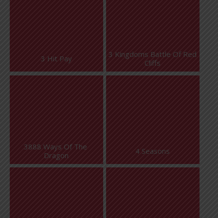
3 Kingdoms Battle Of Red 
3 Hit Pay
Cliffs
3888 Ways Of The 
4 Seasons
Dragon