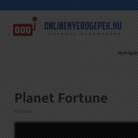
Nyerőgép
Planet Fortune
PLAYNGO