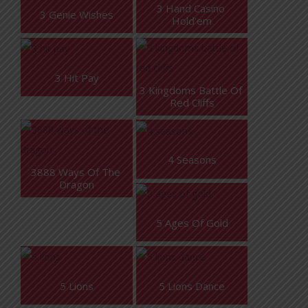
3 Hand Casino 
3 Genie Wishes
Hold'em
3 Hit Pay
3 Kingdoms Battle Of 
Red Cliffs
4 Seasons
3888 Ways Of The 
Dragon
5 Ages Of Gold
5 Lions
5 Lions Dance