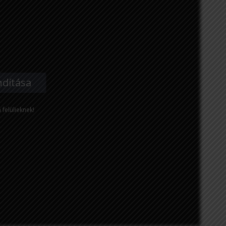
ndítása
 felülieknek!