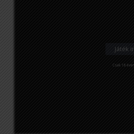
Játék i
Csak 18 éven