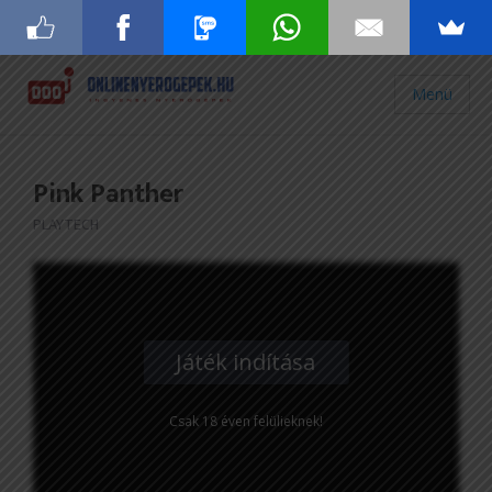
Menü
Pink Panther
PLAYTECH
Játék indítása
Csak 18 éven felülieknek!