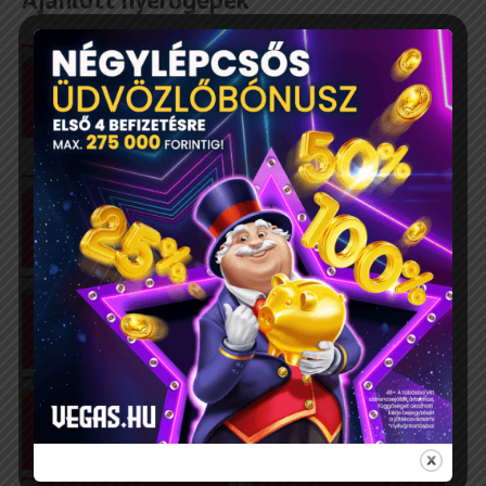
1000 Diamond Bet 
Roulette
15 Crystal Roses: A Tale 
Of Love
2 Million Bc
24
24k Dragon
3 Charms Crush
3 Clown Monty
3 Clowns Scratch