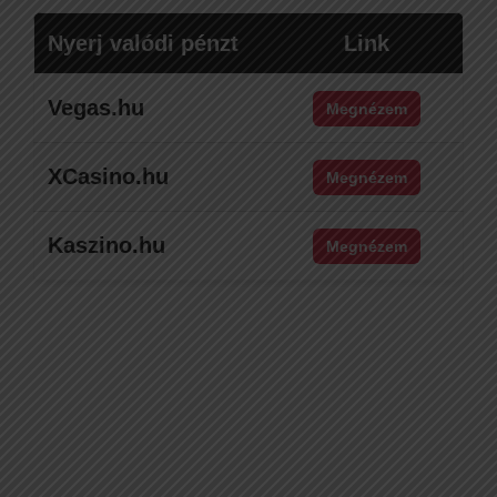
Nyerj valódi pénzt
Link
Vegas.hu
Megnézem
XCasino.hu
Megnézem
Kaszino.hu
Megnézem