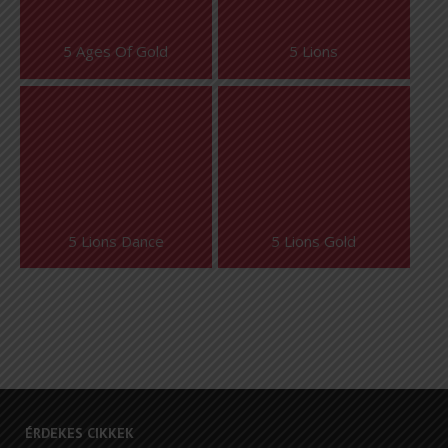
5 Ages Of Gold
5 Lions
5 Lions Dance
5 Lions Gold
ÉRDEKES CIKKEK