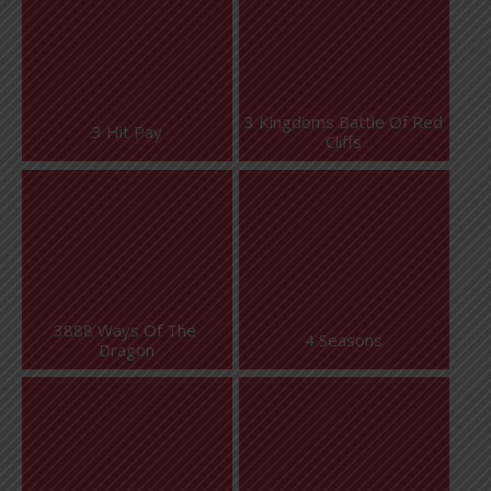
3 Kingdoms Battle Of Red 
3 Hit Pay
Cliffs
3888 Ways Of The 
4 Seasons
Dragon