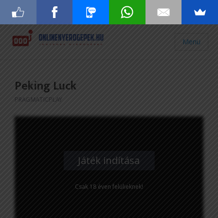
Menü
Peking Luck
PRAGMATICPLAY
Játék indítása
Csak 18 éven felülieknek!