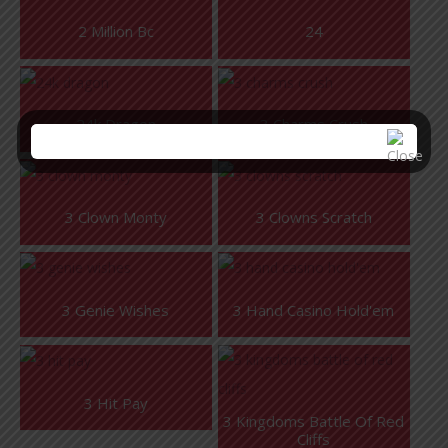
2 Million Bc
24
24k Dragon
3 Charms Crush
3 Clown Monty
3 Clowns Scratch
3 Genie Wishes
3 Hand Casino Hold'em
3 Hit Pay
3 Kingdoms Battle Of Red 
Cliffs