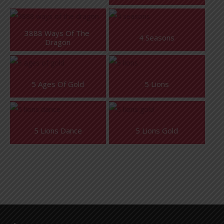
3888 Ways Of The 
4 Seasons
Dragon
5 Ages Of Gold
5 Lions
5 Lions Dance
5 Lions Gold