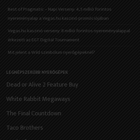
Best of Pragmatic – Napi Verseny: 4,5 millió forintos
nyereményalap a Vegas.hu kaszinó promóciójában
Vegas.hu kaszinó verseny: 8 millió forintos nyereményalappal
érkezett az EGT Digital Tournament
Mit jelent a Wild szimbólum nyerőgépeknél?
LEGNÉPSZERŰBB NYERŐGÉPEK
Dead or Alive 2 Feature Buy
White Rabbit Megaways
The Final Countdown
Taco Brothers