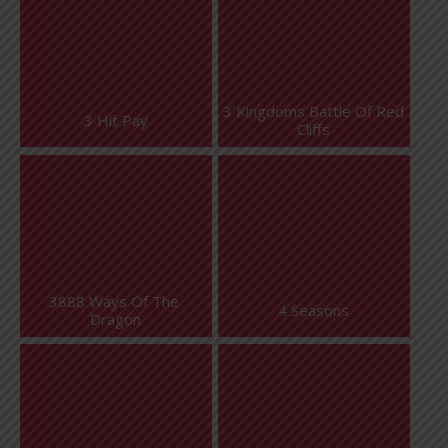
3 Kingdoms Battle Of Red 
3 Hit Pay
Cliffs
3888 Ways Of The 
4 Seasons
Dragon