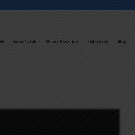
ek
Ismertetők
Online Kaszinók
Fejlesztők
Blog