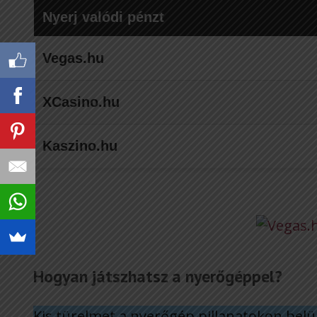
Nyerj valódi pénzt
Vegas.hu
XCasino.hu
Kaszino.hu
Hogyan játszhatsz a nyerőgéppel?
Kis türelmet a nyerőgép pillanatokon belül 