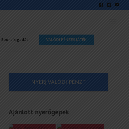
Sportfogadás
VALÓDI PÉNZES JÁTÉK
NYERJ VALÓDI PÉNZT
Ajánlott nyerőgépek