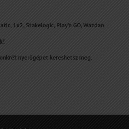
atic
,
1x2,
Stakelogic,
Play'n GO
,
Wazdan
k!
konkrét nyerőgépet kereshetsz meg.