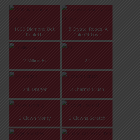
1000 Diamond Bet 
15 Crystal Roses: A 
Roulette
Tale Of Love
2 Million Bc
24
24k Dragon
3 Charms Crush
3 Clown Monty
3 Clowns Scratch