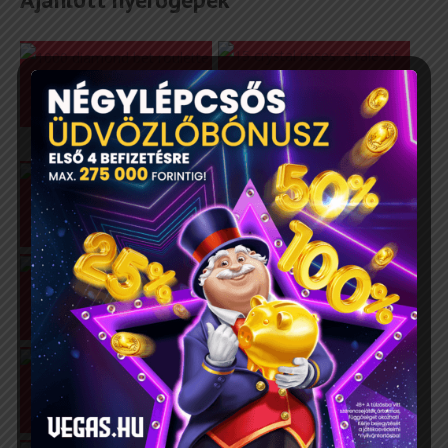
1000 Diamond Bet 
Roulette
15 Crystal Roses: A Tale 
Of Love
2 Million Bc
24
24k Dragon
3 Charms Crush
3 Clown Monty
3 Clowns Scratch