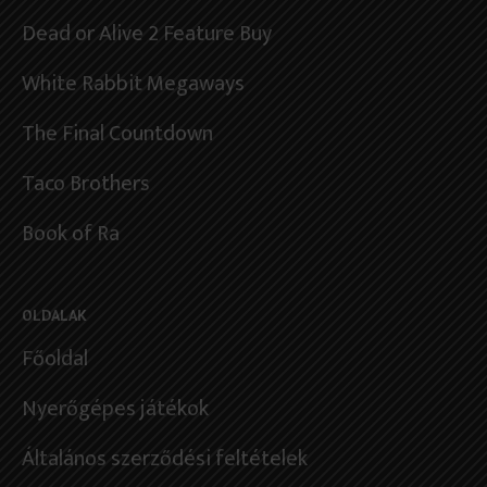
Dead or Alive 2 Feature Buy
White Rabbit Megaways
The Final Countdown
Taco Brothers
Book of Ra
OLDALAK
Főoldal
Nyerőgépes játékok
Általános szerződési feltételek