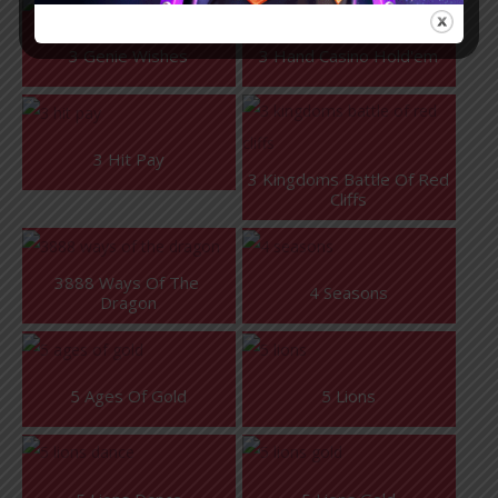
3 Genie Wishes
3 Hand Casino Hold'em
3 Hit Pay
3 Kingdoms Battle Of Red 
Cliffs
3888 Ways Of The 
4 Seasons
Dragon
5 Ages Of Gold
5 Lions