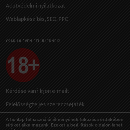
Adatvédelmi nyilatkozat
Weblapkészítés
, SEO, PPC
CSAK 18 ÉVEN FELÜLIEKNEK!
Kérdése van? Írjon e-mailt.
Felelősségteljes szerencsejáték
A honlap felhasználói élményének fokozása érdekében
sütiket alkalmazunk. Ezeket a
beállítások
oldalon lehet