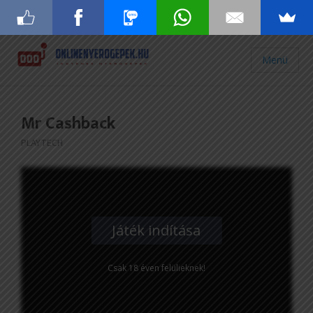
Menü
Mr Cashback
PLAYTECH
Játék indítása
Csak 18 éven felülieknek!