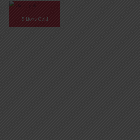
5 Lions Gold