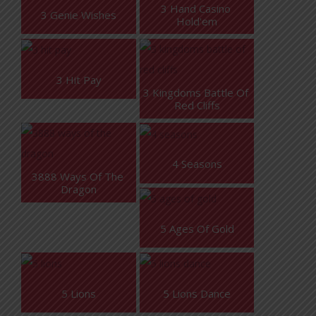
3 Hand Casino 
3 Genie Wishes
Hold'em
3 Hit Pay
3 Kingdoms Battle Of 
Red Cliffs
4 Seasons
3888 Ways Of The 
Dragon
5 Ages Of Gold
5 Lions
5 Lions Dance