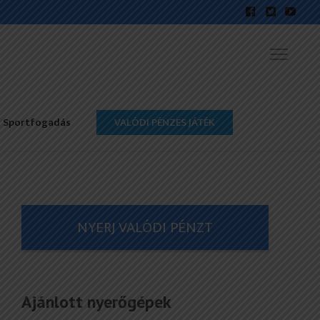
Sportfogadás
VALÓDI PÉNZES JÁTÉK
NYERJ VALÓDI PÉNZT
Ajánlott nyerőgépek