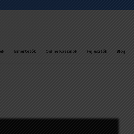
ek
Ismertetők
Online Kaszinók
Fejlesztők
Blog