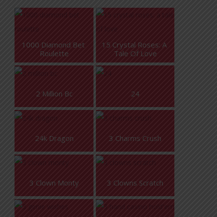
1000 Diamond Bet 
15 Crystal Roses: A 
Roulette
Tale Of Love
2 Million Bc
24
24k Dragon
3 Charms Crush
3 Clown Monty
3 Clowns Scratch