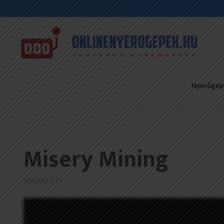
Nyerőgép
Misery Mining
NOLIMITCITY