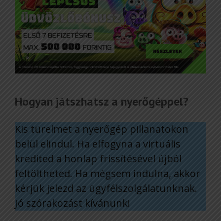
Hogyan játszhatsz a nyerőgéppel?
Kis türelmet a nyerőgép pillanatokon
belül elindul. Ha elfogyna a virtuális
kredited a honlap frissítésével újból
feltöltheted. Ha mégsem indulna, akkor
kérjük jelezd az ügyfélszolgálatunknak.
Jó szórakozást kívánunk!