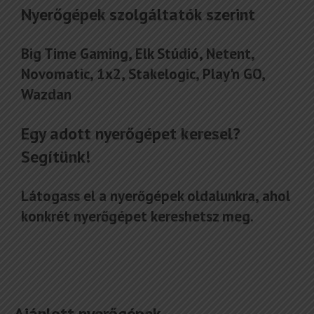
Nyerőgépek szolgáltatók szerint
Big Time Gaming
,
Elk Stúdió
,
Netent
,
Novomatic
,
1x2,
Stakelogic,
Play'n GO
,
Wazdan
Egy adott nyerőgépet keresel?
Segítünk!
Látogass el a
nyerőgépek
oldalunkra, ahol
konkrét nyerőgépet kereshetsz meg.
Ajánlott nyerőgépek