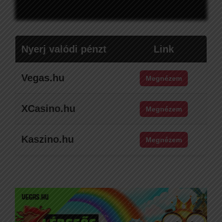
Nyerj valódi pénzt
Link
Vegas.hu
Megnézem
XCasino.hu
Megnézem
Kaszino.hu
Megnézem