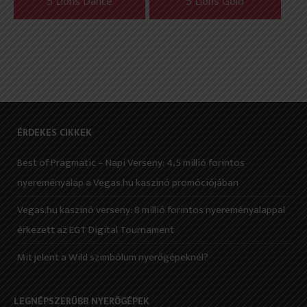
5 Lions Dance
5 Lions Gold
ÉRDEKES CIKKEK
Best of Pragmatic – Napi Verseny: 4,5 millió forintos
nyereményalap a Vegas.hu kaszinó promóciójában
Vegas.hu kaszinó verseny: 8 millió forintos nyereményalappal
érkezett az EGT Digital Tournament
Mit jelent a Wild szimbólum nyerőgépeknél?
LEGNÉPSZERŰBB NYERŐGÉPEK