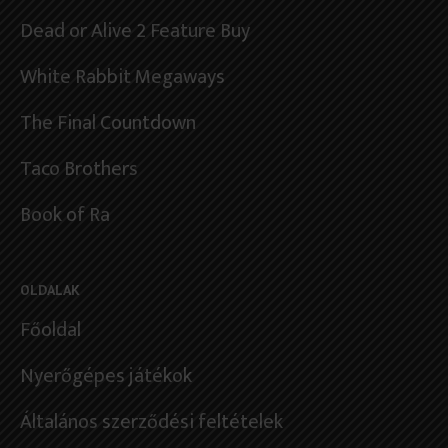
Dead or Alive 2 Feature Buy
White Rabbit Megaways
The Final Countdown
Taco Brothers
Book of Ra
OLDALAK
Főoldal
Nyerőgépes játékok
Általános szerződési feltételek