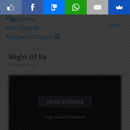
Menü
Might Of Ra
PRAGMATICPLAY
Játék indítása
Csak 18 éven felülieknek!