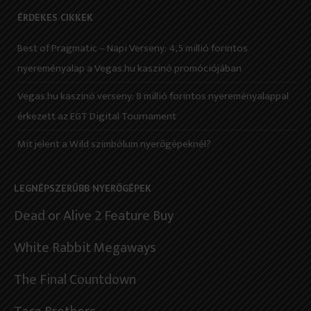
ÉRDEKES CIKKEK
Best of Pragmatic – Napi Verseny: 4,5 millió forintos
nyereményalap a Vegas.hu kaszinó promóciójában
Vegas.hu kaszinó verseny: 8 millió forintos nyereményalappal
érkezett az EGT Digital Tournament
Mit jelent a Wild szimbólum nyerőgépeknél?
LEGNÉPSZERŰBB NYERŐGÉPEK
Dead or Alive 2 Feature Buy
White Rabbit Megaways
The Final Countdown