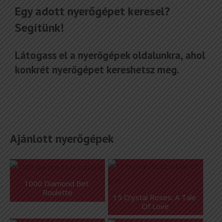
Egy adott nyerőgépet keresel?
Segítünk!
Látogass el a
nyerőgépek
oldalunkra, ahol
konkrét nyerőgépet kereshetsz meg.
Ajánlott nyerőgépek
1000 Diamond Bet 
Roulette
15 Crystal Roses: A Tale 
Of Love