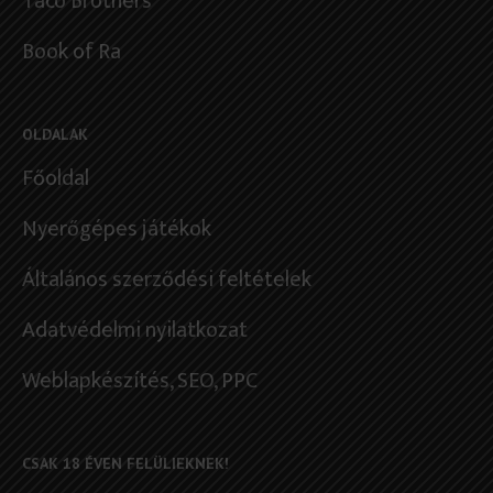
Taco Brothers
Book of Ra
OLDALAK
Főoldal
Nyerőgépes játékok
Általános szerződési feltételek
Adatvédelmi nyilatkozat
Weblapkészítés
, SEO, PPC
CSAK 18 ÉVEN FELÜLIEKNEK!