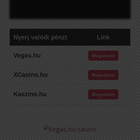
Nyerj valódi pénzt
Link
Vegas.hu
Megnézem
XCasino.hu
Megnézem
Kaszino.hu
Megnézem