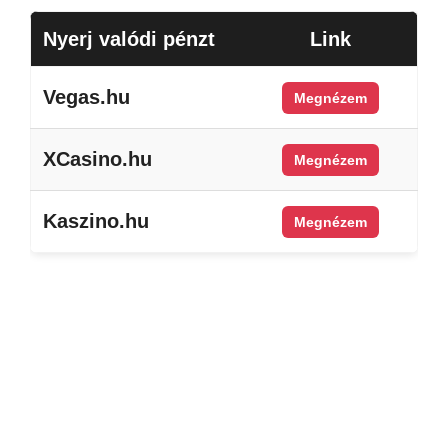
Nyerj valódi pénzt
Link
Vegas.hu
Megnézem
XCasino.hu
Megnézem
Kaszino.hu
Megnézem