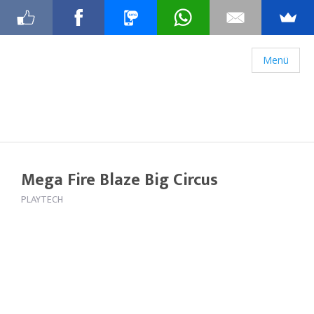
Menü
Mega Fire Blaze Big Circus
PLAYTECH