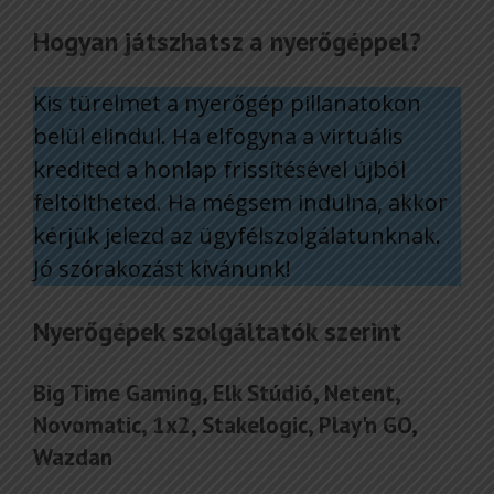
Hogyan játszhatsz a nyerőgéppel?
Kis türelmet a nyerőgép pillanatokon
belül elindul. Ha elfogyna a virtuális
kredited a honlap frissítésével újból
feltöltheted. Ha mégsem indulna, akkor
kérjük jelezd az ügyfélszolgálatunknak.
Jó szórakozást kívánunk!
Nyerőgépek szolgáltatók szerint
Big Time Gaming
,
Elk Stúdió
,
Netent
,
Novomatic
,
1x2,
Stakelogic,
Play'n GO
,
Wazdan