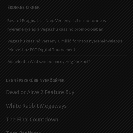
ÉRDEKES CIKKEK
Best of Pragmatic – Napi Verseny: 4,5 millió forintos
nyereményalap a Vegas.hu kaszinó promóciójában
Vegas.hu kaszinó verseny: 8 millió forintos nyereményalappal
érkezett az EGT Digital Tournament
Mit jelent a Wild szimbólum nyerőgépeknél?
LEGNÉPSZERŰBB NYERŐGÉPEK
Dead or Alive 2 Feature Buy
White Rabbit Megaways
The Final Countdown