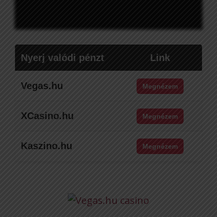
Nyerj valódi pénzt
Link
Vegas.hu
Megnézem
XCasino.hu
Megnézem
Kaszino.hu
Megnézem