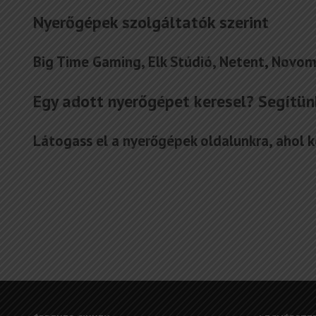
Nyerőgépek szolgáltatók szerint
Big Time Gaming
,
Elk Stúdió
,
Netent
,
Novom
Egy adott nyerőgépet keresel? Segítün
Látogass el a
nyerőgépek
oldalunkra, ahol 