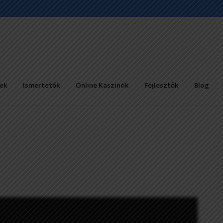
ek
Ismertetők
Online Kaszinók
Fejlesztők
Blog