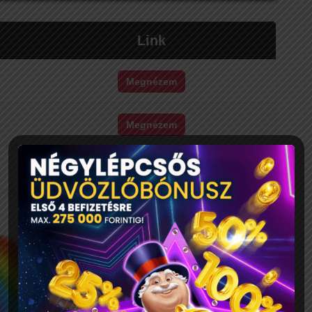
Link
Megnézem
Megnézem
Megnézem