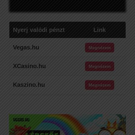
Nyerj valódi pénzt
Link
Vegas.hu
Megnézem
XCasino.hu
Megnézem
Kaszino.hu
Megnézem