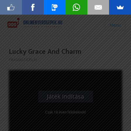
Menü
Lucky Grace And Charm
PRAGMATICPLAY
Játék indítása
Csak 18 éven felülieknek!