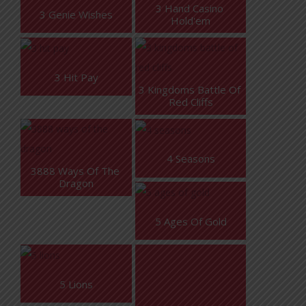
3 Hand Casino 
3 Genie Wishes
Hold'em
3 Hit Pay
3 Kingdoms Battle Of 
Red Cliffs
4 Seasons
3888 Ways Of The 
Dragon
5 Ages Of Gold
5 Lions