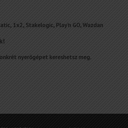
atic
,
1x2,
Stakelogic,
Play'n GO
,
Wazdan
k!
konkrét nyerőgépet kereshetsz meg.