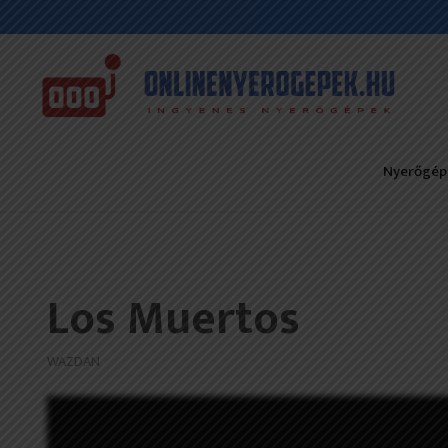
Nyerőgép
Los Muertos
WAZDAN