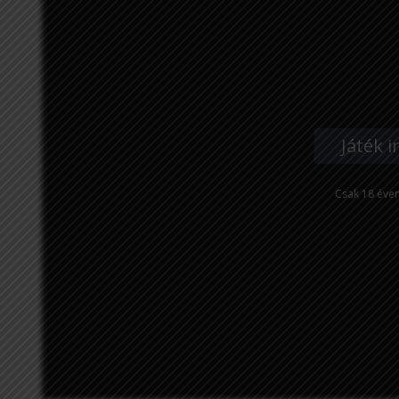
Játék i
Csak 18 éven