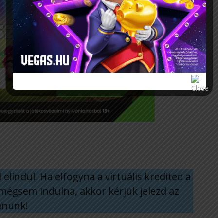
elindul. Ha elfogyna a virtuális kredited a
a mégsem indulna, akkor kérjük jelezd az
ánunk!