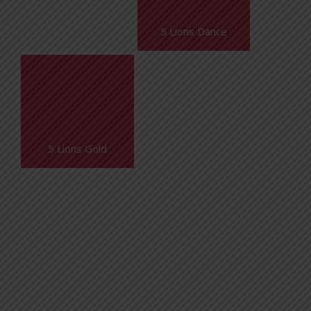
5 Lions Dance
5 Lions Gold