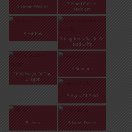
3 Hand Casino 
3 Genie Wishes
Hold'em
3 Hit Pay
3 Kingdoms Battle Of 
Red Cliffs
4 Seasons
3888 Ways Of The 
Dragon
5 Ages Of Gold
5 Lions
5 Lions Dance