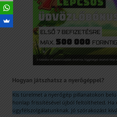
Hogyan játszhatsz a nyerőgéppel?
Kis türelmet a nyerőgép pillanatokon belül 
honlap frissítésével újból feltöltheted. H
ügyfélszolgálatunknak. Jó szórakozást kív