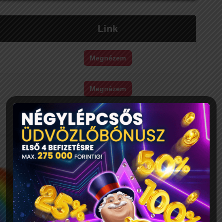
Link
Megnézem
Megnézem
Megnézem