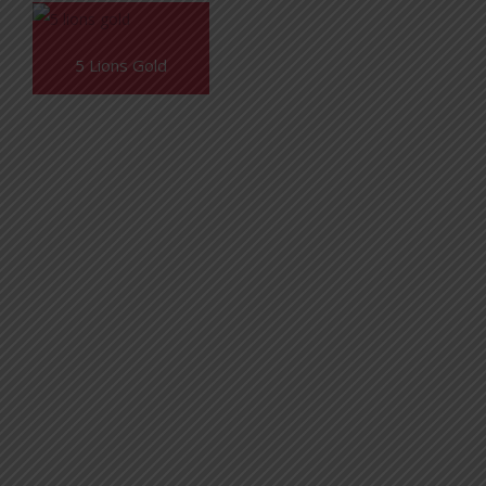
5 Lions Gold