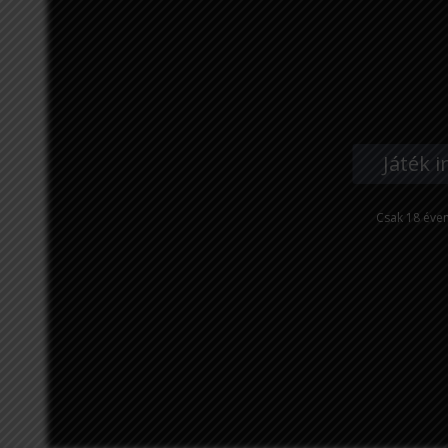
Játék i
Csak 18 éven