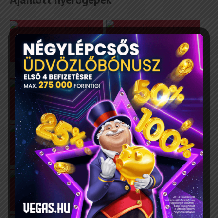
1000 Diamond Bet 
Roulette
15 Crystal Roses: A Tale 
Of Love
2 Million Bc
24
24k Dragon
3 Charms Crush
3 Clown Monty
3 Clowns Scratch