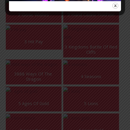
3 Genie Wishes
3 Hand Casino Hold'em
3 Hit Pay
3 Kingdoms Battle Of Red 
Cliffs
3888 Ways Of The 
4 Seasons
Dragon
5 Ages Of Gold
5 Lions