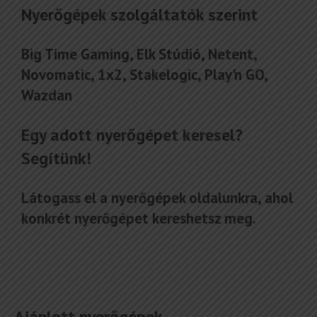
Nyerőgépek szolgáltatók szerint
Big Time Gaming
,
Elk Stúdió
,
Netent
,
Novomatic
,
1x2,
Stakelogic,
Play'n GO
,
Wazdan
Egy adott nyerőgépet keresel?
Segítünk!
Látogass el a
nyerőgépek
oldalunkra, ahol
konkrét nyerőgépet kereshetsz meg.
Ajánlott nyerőgépek