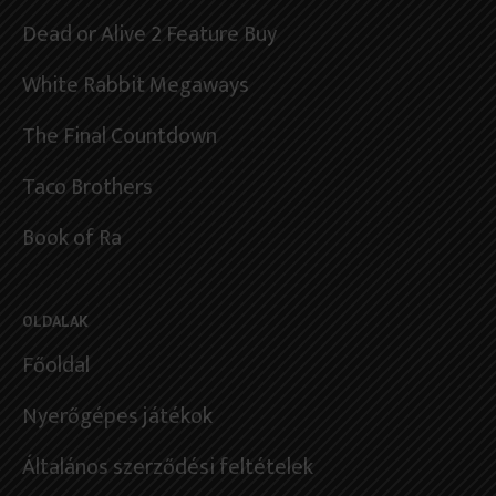
Dead or Alive 2 Feature Buy
White Rabbit Megaways
The Final Countdown
Taco Brothers
Book of Ra
OLDALAK
Főoldal
Nyerőgépes játékok
Általános szerződési feltételek