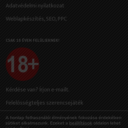
Adatvédelmi nyilatkozat
Weblapkészítés
, SEO, PPC
CSAK 18 ÉVEN FELÜLIEKNEK!
Kérdése van? Írjon e-mailt.
Felelősségteljes szerencsejáték
A honlap felhasználói élményének fokozása érdekében
sütiket alkalmazunk. Ezeket a
beállítások
oldalon lehet