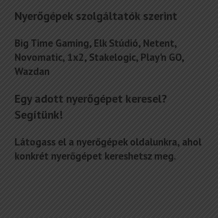
Nyerőgépek szolgáltatók szerint
Big Time Gaming
,
Elk Stúdió
,
Netent
,
Novomatic
,
1x2,
Stakelogic,
Play'n GO
,
Wazdan
Egy adott nyerőgépet keresel?
Segítünk!
Látogass el a
nyerőgépek
oldalunkra, ahol
konkrét nyerőgépet kereshetsz meg.