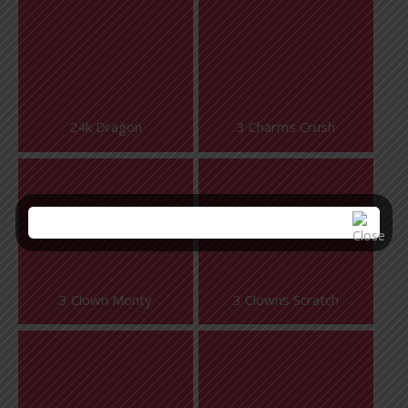
24k Dragon
3 Charms Crush
3 Clown Monty
3 Clowns Scratch