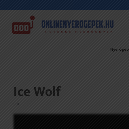
Nyerőgép
Ice Wolf
ELK