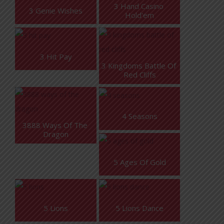
3 Hand Casino 
3 Genie Wishes
Hold'em
3 Hit Pay
3 Kingdoms Battle Of 
Red Cliffs
4 Seasons
3888 Ways Of The 
Dragon
5 Ages Of Gold
5 Lions
5 Lions Dance