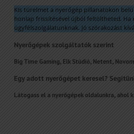
Kis türelmet a nyerőgép pillanatokon belül 
honlap frissítésével újból feltöltheted. H
ügyfélszolgálatunknak. Jó szórakozást kív
Nyerőgépek szolgáltatók szerint
Big Time Gaming
,
Elk Stúdió
,
Netent
,
Novom
Egy adott nyerőgépet keresel? Segítün
Látogass el a
nyerőgépek
oldalunkra, ahol 