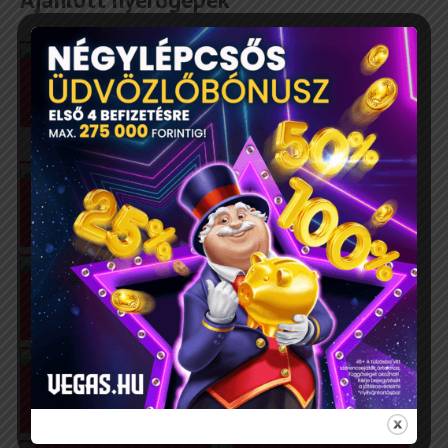
1000 Diamond Bet 
Roulette
15 Crystal Roses: A Tale 
Of Love
2 Million Bc
24
24k Dragon
3 Charms Crush
3 Clown Monty
3 Clowns Scratch