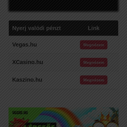
Nyerj valódi pénzt
Link
Vegas.hu
Megnézem
XCasino.hu
Megnézem
Kaszino.hu
Megnézem