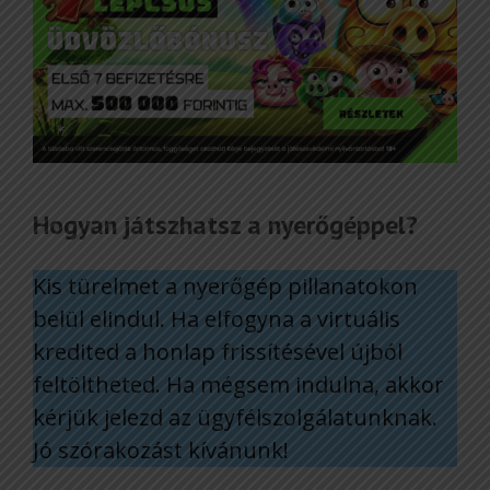
Hogyan játszhatsz a nyerőgéppel?
Kis türelmet a nyerőgép pillanatokon
belül elindul. Ha elfogyna a virtuális
kredited a honlap frissítésével újból
feltöltheted. Ha mégsem indulna, akkor
kérjük jelezd az ügyfélszolgálatunknak.
Jó szórakozást kívánunk!