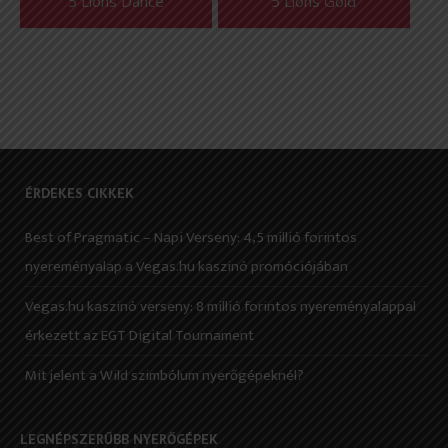
5 Lions Dance
5 Lions Gold
ÉRDEKES CIKKEK
Best of Pragmatic – Napi Verseny: 4,5 millió forintos
nyereményalap a Vegas.hu kaszinó promóciójában
Vegas.hu kaszinó verseny: 8 millió forintos nyereményalappal
érkezett az EGT Digital Tournament
Mit jelent a Wild szimbólum nyerőgépeknél?
LEGNÉPSZERŰBB NYERŐGÉPEK