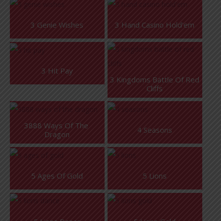
3 Genie Wishes
3 Hand Casino Hold'em
3 Hit Pay
3 Kingdoms Battle Of Red 
Cliffs
3888 Ways Of The 
4 Seasons
Dragon
5 Ages Of Gold
5 Lions