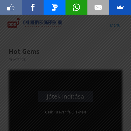
Menü
Hot Gems
PLAYTECH
Játék indítása
Csak 18 éven felülieknek!