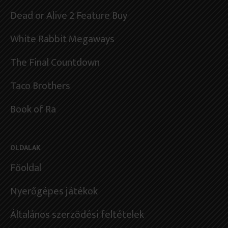
Dead or Alive 2 Feature Buy
White Rabbit Megaways
The Final Countdown
Taco Brothers
Book of Ra
OLDALAK
Főoldal
Nyerőgépes játékok
Általános szerződési feltételek