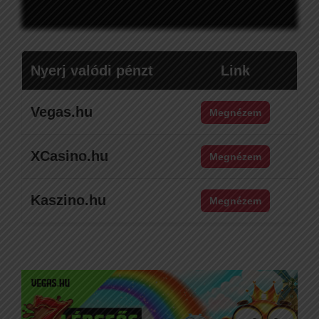
Nyerj valódi pénzt
Link
Vegas.hu
Megnézem
XCasino.hu
Megnézem
Kaszino.hu
Megnézem