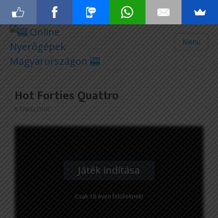
Menü
Hot Forties Quattro
STAKELOGIC
Játék indítása
Csak 18 éven felülieknek!