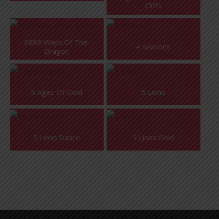
Cliffs
3888 Ways Of The 
4 Seasons
Dragon
5 Ages Of Gold
5 Lions
5 Lions Dance
5 Lions Gold