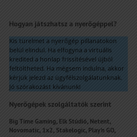
Hogyan játszhatsz a nyerőgéppel?
Kis türelmet a nyerőgép pillanatokon
belül elindul. Ha elfogyna a virtuális
kredited a honlap frissítésével újból
feltöltheted. Ha mégsem indulna, akkor
kérjük jelezd az ügyfélszolgálatunknak.
Jó szórakozást kívánunk!
Nyerőgépek szolgáltatók szerint
Big Time Gaming
,
Elk Stúdió
,
Netent
,
Novomatic
,
1x2,
Stakelogic,
Play'n GO
,