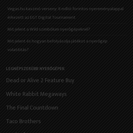
Vegas.hu kaszinó verseny: 8 millió forintos nyereményalappal
érkezett az EGT Digital Tournament
Mit jelent a Wild szimbólum nyerőgépeknél?
Mit jelent és hogyan befolyásolja játékot a nyerőgép
volatilitás?
LEGNÉPSZERŰBB NYERŐGÉPEK
Dead or Alive 2 Feature Buy
White Rabbit Megaways
The Final Countdown
Taco Brothers