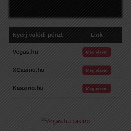
Nyerj valódi pénzt
Link
Vegas.hu
Megnézem
XCasino.hu
Megnézem
Kaszino.hu
Megnézem