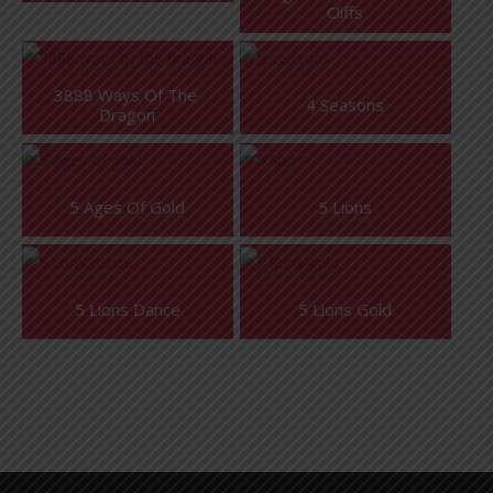
Cliffs
3888 Ways Of The 
4 Seasons
Dragon
5 Ages Of Gold
5 Lions
5 Lions Dance
5 Lions Gold